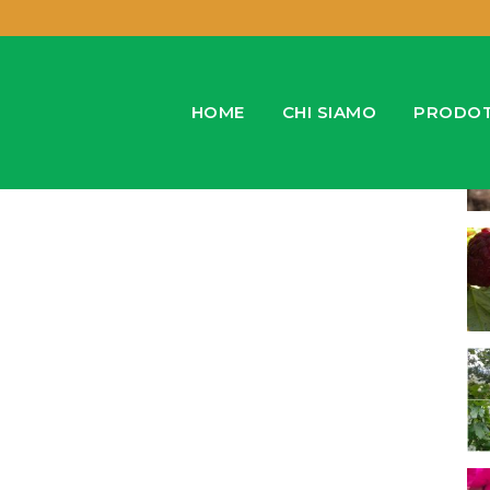
Ul
HOME
CHI SIAMO
PRODOT
Cannabinoidi e mondo animale
Un aiuto concreto per il benessere dei