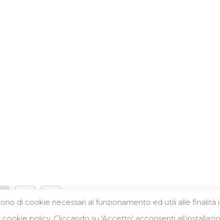
debionatura
Siamo Social
solo piccoli frutti
Le meravigliose proprietà di questa
pianta...
 aziendale e spaccio
21 Aprile, 2020
Garibaldi 62
11 Ardenno (SO)
346 9473542
@verdebionatura.it
VA 01024790147
1
2
lgono di cookie necessari al funzionamento ed utili alle finalità 
a cookie policy. Cliccando su 'Accetto' acconsenti all’installaz