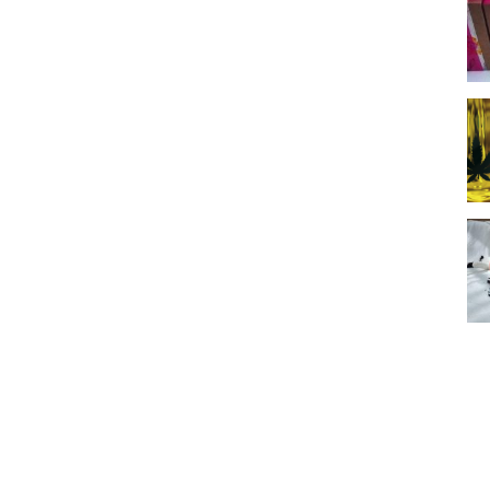
nostri amici animali...
24 Giugno, 2021
L’agricoltura eroica
Vivere la montagna, attraversare ogni