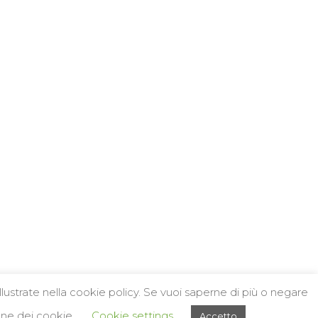
Informativa Privacy e Cookie
Condizioni generali di vendita e
politiche di reso e rimborso
illustrate nella cookie policy. Se vuoi saperne di più o negare
ione dei cookie.
Cookie settings
Accetto