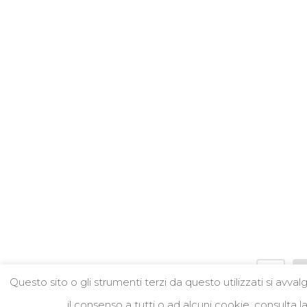
Ver
Non 
Una nuova tecnologia al servizio del
gusto...
sede
22 Aprile, 2020
Via 
230
tel.
info
Cosa sono i Bugs Hotel?
P.I
Sono nidi, nascondigli, rifugi artificiali per
insetti predatori di altri insetti, piccoli
mammiferi, anfibi, ecc...
04 Aprile, 2020
Questo sito o gli strumenti terzi da questo utilizzati si avva
©
Verdebionatura.it
il consenso a tutti o ad alcuni cookie, consulta l