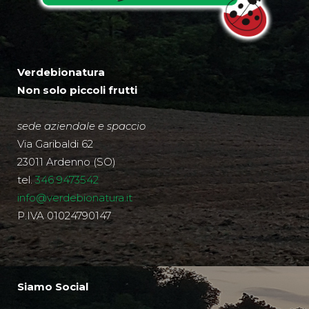
Verdebionatura
Non solo piccoli frutti
sede aziendale e spaccio
Via Garibaldi 62
23011 Ardenno (SO)
tel.
346 9473542
info@verdebionatura.it
P.IVA 01024790147
Siamo Social