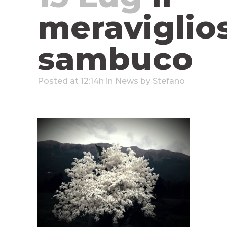
meraviglio
sambuco
Posted at 12:14h
in
News
by
Stefano