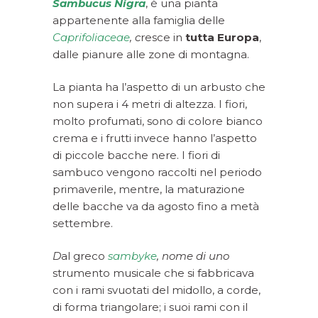
Sambucus Nigra
, è una pianta
appartenente alla famiglia delle
Caprifoliaceae
,
c
resce in
tutta Europa
,
dalle pianure alle zone di montagna.
La pianta ha l’aspetto di un arbusto che
non supera i 4 metri di altezza. I fiori,
molto profumati, sono di colore bianco
crema e i frutti invece hanno l’aspetto
di piccole bacche nere. I fiori di
sambuco vengono raccolti nel periodo
primaverile, mentre, la maturazione
delle bacche va da agosto fino a metà
settembre.
D
al greco
sambyke
,
nome di uno
strumento musicale che si fabbricava
con i rami svuotati del midollo, a corde,
di forma triangolare; i suoi rami con il