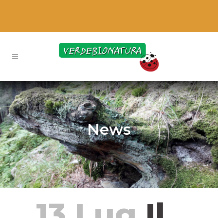
News
13 Lug
Il