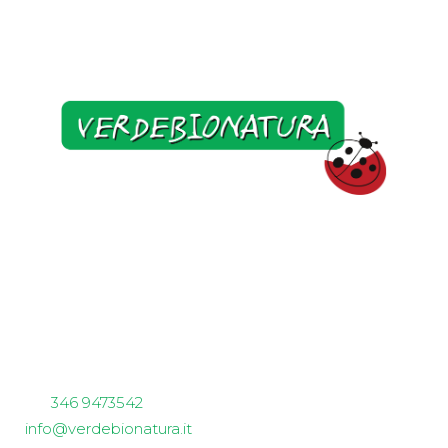
Verdebionatura
Non solo piccoli frutti
sede aziendale e spaccio
Via Garibaldi 62
23011 Ardenno (SO)
tel.
346 9473542
info@verdebionatura.it