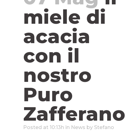
miele di
acacia
con il
nostro
Puro
Zafferano
Posted at 10:13h
in
News
by
Stefano