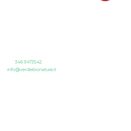
Verdebionatura
Non solo piccoli frutti
sede aziendale e spaccio
Via Garibaldi 62
23011 Ardenno (SO)
tel.
346 9473542
info@verdebionatura.it
P.IVA 01024790147
Siamo Social