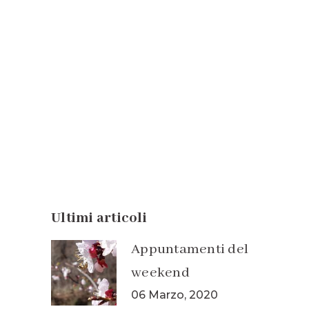
Reuse! Reduce! Recycle! I
nostri imballaggi
ecofriendly
Il riciclaggio è importante sia per
l’ambiente naturale che per noi....
06 Maggio, 2021
Ultimi articoli
Appuntamenti del
weekend
06 Marzo, 2020