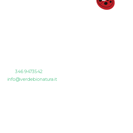
Verdebionatura
Non solo piccoli frutti
sede aziendale e spaccio
Via Garibaldi 62
23011 Ardenno (SO)
tel.
346 9473542
info@verdebionatura.it
P.IVA 01024790147
Siamo Social