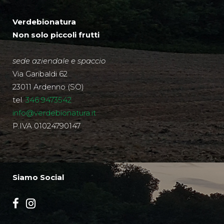
Verdebionatura
Non solo piccoli frutti
sede aziendale e spaccio
Via Garibaldi 62
23011 Ardenno (SO)
tel.
346 9473542
info@verdebionatura.it
P.IVA 01024790147
Siamo Social