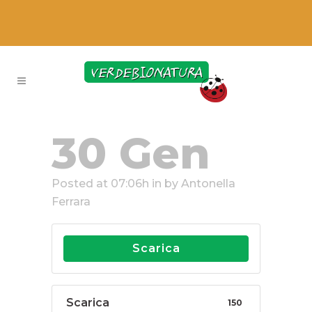
30 Gen
Posted at 07:06h
in
by
Antonella
Ferrara
Scarica
Scarica
150