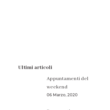
Benvenuti
Dalla storia della Cannabis,
attraverso la descrizione botanica...
21 Febbraio, 2020
Ultimi articoli
Appuntamenti del
weekend
06 Marzo, 2020