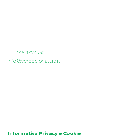
Verdebionatura
Non solo piccoli frutti
sede aziendale e spaccio
Via Garibaldi 62
23011 Ardenno (SO)
tel.
346 9473542
info@verdebionatura.it
P.IVA 01024790147
Siamo Social
Informativa Privacy e Cookie