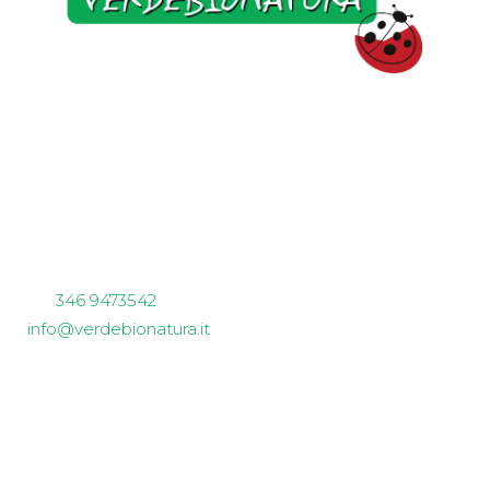
Verdebionatura
Non solo piccoli frutti
sede aziendale e spaccio
Via Garibaldi 62
23011 Ardenno (SO)
tel.
346 9473542
info@verdebionatura.it
P.IVA 01024790147
Siamo Social