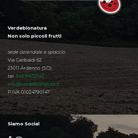
Verdebionatura
Non solo piccoli frutti
sede aziendale e spaccio
Via Garibaldi 62
23011 Ardenno (SO)
tel.
346 9473542
info@verdebionatura.it
P.IVA 01024790147
Siamo Social