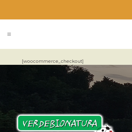
[woocommerce_checkout]